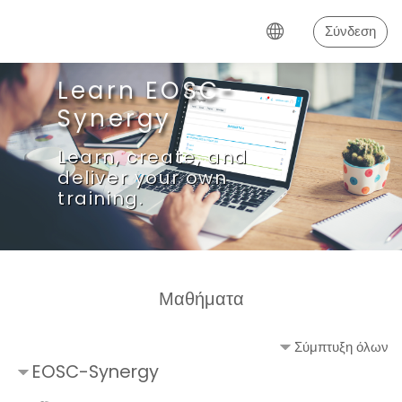
Μετάβαση στο κεντρικό περιεχόμενο
Σύνδεση
Learn EOSC-
Synergy
Learn, create, and
deliver your own
training.
Μαθήματα
Σύμπτυξη όλων
EOSC-Synergy