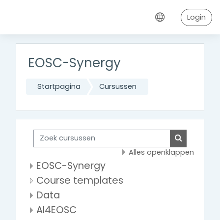
Ga naar hoofdinhoud
Login
EOSC-Synergy
Startpagina
Cursussen
Zoek cursussen
Zoek cursu
Alles openklappen
EOSC-Synergy
Course templates
Data
AI4EOSC