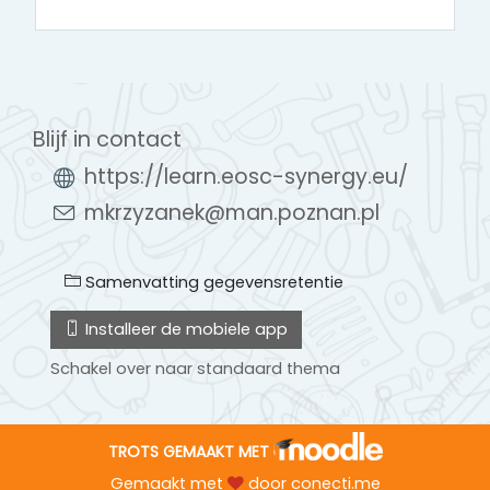
Blijf in contact
https://learn.eosc-synergy.eu/
mkrzyzanek@man.poznan.pl
Samenvatting gegevensretentie
Installeer de mobiele app
Schakel over naar standaard thema
TROTS GEMAAKT MET
Gemaakt met
door
conecti.me