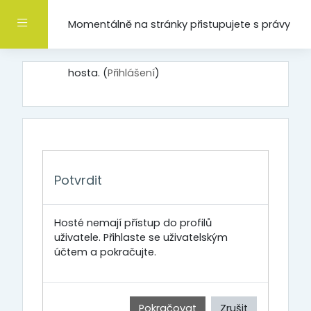
Přejít k hlavnímu obsahu
Boční panel
Momentálně na stránky přistupujete s právy
hosta. (
Přihlášení
)
Potvrdit
Hosté nemají přístup do profilů
uživatele. Přihlaste se uživatelským
účtem a pokračujte.
Pokračovat
Zrušit