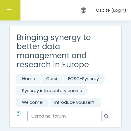
Vai al contenuto principale
Pannello laterale
Ospite (
Login
)
Bringing synergy to
better data
management and
research in Europe
Home
Corsi
EOSC-Synergy
Synergy introductory course
Welcome!
Introduce yourself!
Cerca nei forum
Cerca nei 