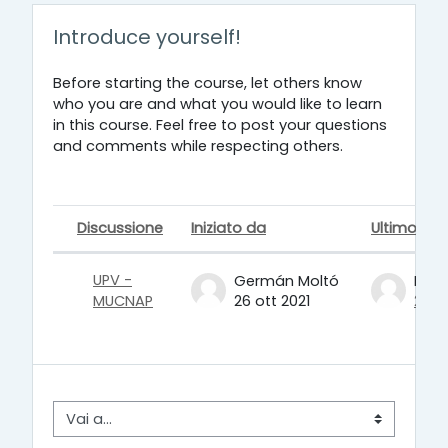
Introduce yourself!
Before starting the course, let others know
who you are and what you would like to learn
in this course. Feel free to post your questions
and comments while respecting others.
Discussione
Iniziato da
Ultimo int
Stato
Elenco delle discussioni. Visualizza
UPV -
Germán Moltó
MUCNAP
26 ott 2021
2 dic
Vai a...