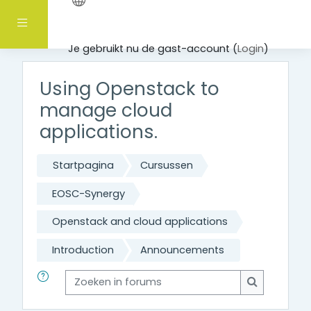
Ga naar hoofdinhoud
Zijpaneel
Je gebruikt nu de gast-account (
Login
)
Using Openstack to
manage cloud
applications.
Startpagina
Cursussen
EOSC-Synergy
Openstack and cloud applications
Introduction
Announcements
Zoeken in forums
Zoeken in 