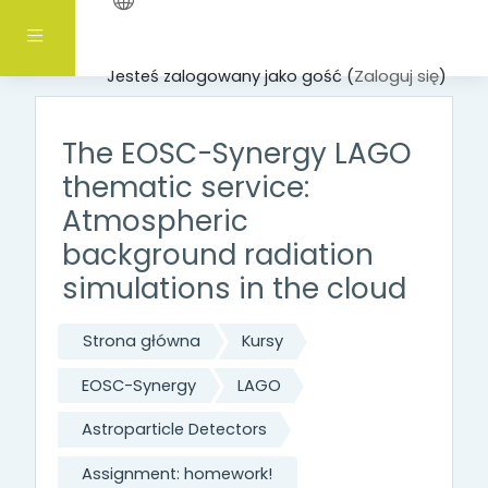
Przejdź do głównej zawartości
Panel boczny
Jesteś zalogowany jako gość (
Zaloguj się
)
The EOSC-Synergy LAGO
thematic service:
Atmospheric
background radiation
simulations in the cloud
Strona główna
Kursy
EOSC-Synergy
LAGO
Astroparticle Detectors
Assignment: homework!