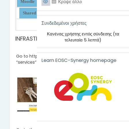
Κρύψε άλλο
Moodle
Videos
Videochat
Jupyter
Shared drive
Infrastructure Manager
Παράλειψη Συνδεδεμένοι χρήστες
Συνδεδεμένοι χρήστες
Hackathon Manager
Κανένας χρήστης εντός σύνδεσης (τα
Infrastructure Manager
INFRASTRUCTURE MANAGER
τελευταία 5 λεπτά)
Παράλειψη Learn EOSC-Synergy homepage
Go to
https://learn.eosc-synergy.eu/
and visit
Learn EOSC-Synergy homepage
“services” section, then select Infrastructure.