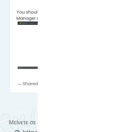
You should be able to use Infrastructure
Manager now!
←
Shared drive
Hackathon Manager
→
Μείνετε σε επαφή