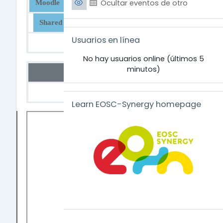
Ocultar eventos de otro
Moodle
Videos
Videochat
Jupyter
Shared drive
Infrastructure Manager
Salta Usuarios en línea
Usuarios en línea
Hackathon Manager
No hay usuarios online (últimos 5
minutos)
How to use our service?
How to create a course?
Salta Learn EOSC-Synergy homepage
Learn EOSC-Synergy homepage
Videos