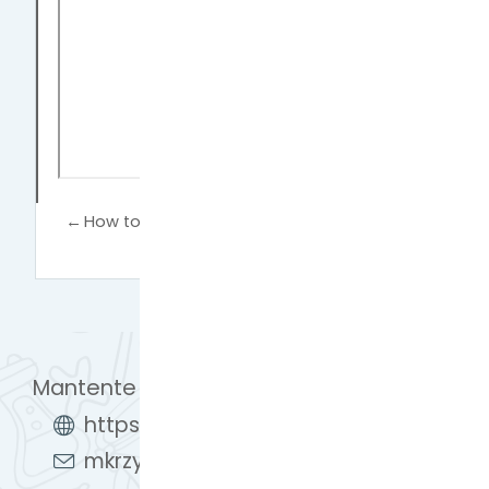
←
How to copy a course?
How to create a course?
→
Mantente en contacto
https://learn.eosc-synergy.eu/
mkrzyzanek@man.poznan.pl